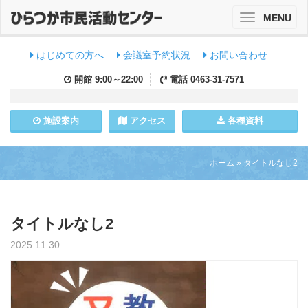
MENU
Toggle
navigation
はじめての方へ
会議室予約状況
お問い合わせ
開館
9:00～22:00
電話
0463-31-7571
施設
案内
アクセス
各種資料
ホーム
»
タイトルなし2
タイトルなし2
2025.11.30