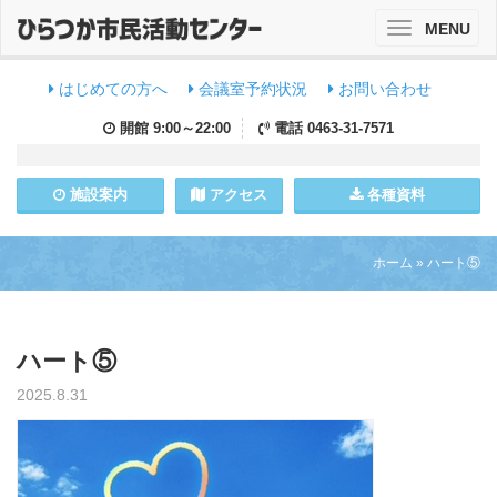
MENU
Toggle
navigation
はじめての方へ
会議室予約状況
お問い合わせ
開館
9:00～22:00
電話
0463-31-7571
施設
案内
アクセス
各種資料
ホーム
»
ハート⑤
ハート⑤
2025.8.31