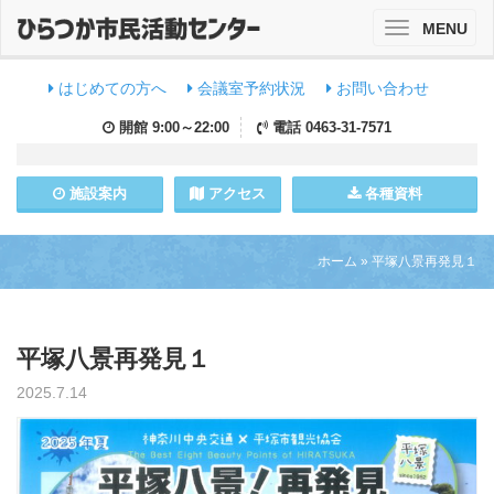
MENU
Toggle
navigation
はじめての方へ
会議室予約状況
お問い合わせ
開館
9:00～22:00
電話
0463-31-7571
施設
案内
アクセス
各種資料
ホーム
»
平塚八景再発見１
平塚八景再発見１
2025.7.14