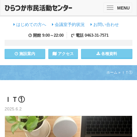
MENU
Toggle
navigation
はじめての方へ
会議室予約状況
お問い合わせ
開館
9:00～22:00
電話
0463-31-7571
施設
案内
アクセス
各種資料
ホーム
»
ＩＴ①
ＩＴ①
2025.6.2