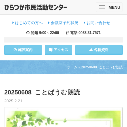
MENU
Toggle
navigation
はじめての方へ
会議室予約状況
お問い合わせ
開館
9:00～22:00
電話
0463-31-7571
施設
案内
アクセス
各種資料
ホーム
»
20250608_ことばうむ朗読
20250608_ことばうむ朗読
2025.2.21