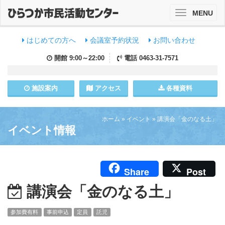
MENU
Toggle
navigation
はじめての方へ
会議室予約状況
お問い合わせ
開館
9:00～22:00
電話
0463-31-7571
施設
案内
アクセス
各種資料
ホーム
»
イベント
»
講演会「金のなる土」
イベント情報
Share
Post
講演会「金のなる土」
参加費有料
事前申込
定員
託児