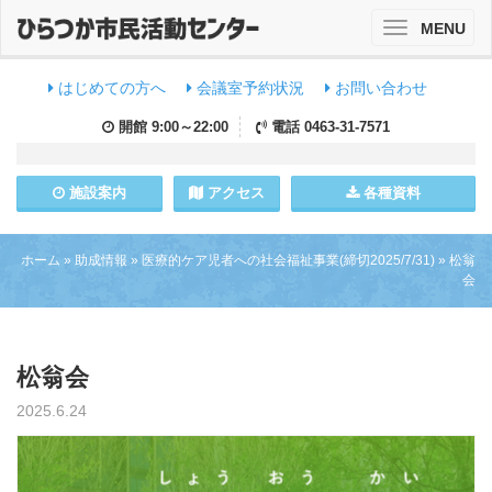
MENU
Toggle
navigation
はじめての方へ
会議室予約状況
お問い合わせ
開館
9:00～22:00
電話
0463-31-7571
施設
案内
アクセス
各種資料
ホーム
»
助成情報
»
医療的ケア児者への社会福祉事業(締切2025/7/31)
»
松翁
会
松翁会
2025.6.24