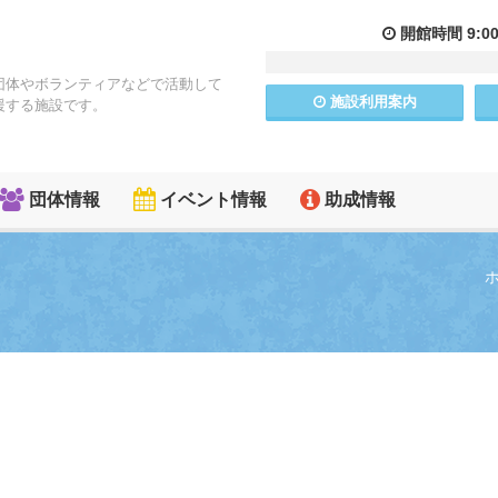
開館
時間
9:0
団体やボランティアなどで活動して
施設
利用
案内
援する施設です。
団体情報
イベント情報
助成情報