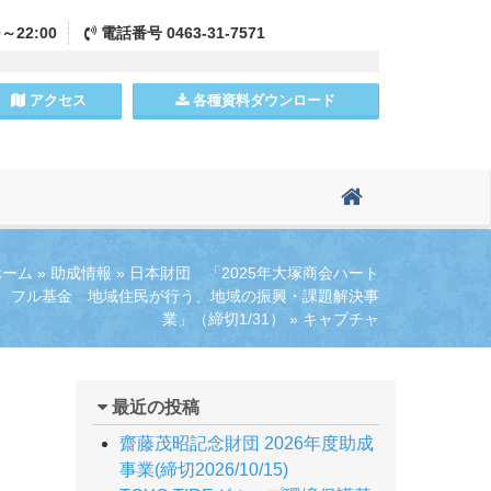
0～22:00
電話
番号
0463-31-7571
アクセス
各種資料
ダウンロード
ホーム
»
助成情報
»
日本財団 「2025年大塚商会ハート
フル基金 地域住民が行う、地域の振興・課題解決事
業」（締切1/31）
»
キャプチャ
最近の投稿
齋藤茂昭記念財団 2026年度助成
事業(締切2026/10/15)