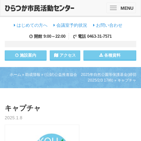
MENU
Toggle
navigation
はじめての方へ
会議室予約状況
お問い合わせ
開館
9:00～22:00
電話
0463-31-7571
施設
案内
アクセス
各種資料
ホーム
»
助成情報
»
(公財)公益推進協会 2025年自然公園等保護基金(締切
2025/2/3 17時)
»
キャプチャ
キャプチャ
2025.1.8