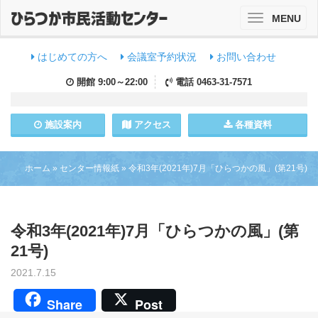
MENU
Toggle
navigation
はじめての方へ
会議室予約状況
お問い合わせ
開館
9:00～22:00
電話
0463-31-7571
施設
案内
アクセス
各種資料
ホーム
»
センター情報紙
»
令和3年(2021年)7月「ひらつかの風」(第21号)
令和3年(2021年)7月「ひらつかの風」(第
21号)
2021.7.15
Share
Post