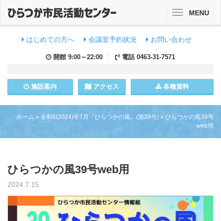
MENU
Toggle
navigation
はじめての方へ
会議室予約状況
お問い合わせ
開館
9:00～22:00
電話
0463-31-7571
施設
案内
アクセス
各種資料
ホーム
»
令和6(2024)年7月「ひらつかの風」(第39号)
»
ひらつかの風39号
web用
ひらつかの風39号web用
2024.7.15