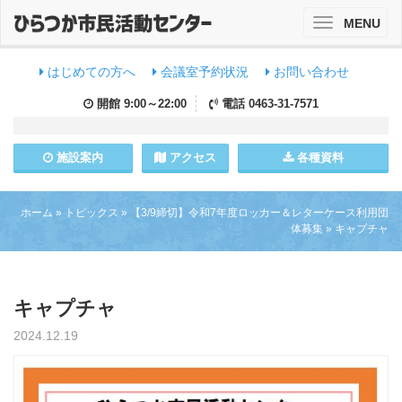
MENU
Toggle
navigation
はじめての方へ
会議室予約状況
お問い合わせ
開館
9:00～22:00
電話
0463-31-7571
施設
案内
アクセス
各種資料
ホーム
»
トピックス
»
【3/9締切】令和7年度ロッカー＆レターケース利用団
体募集
»
キャプチャ
キャプチャ
2024.12.19