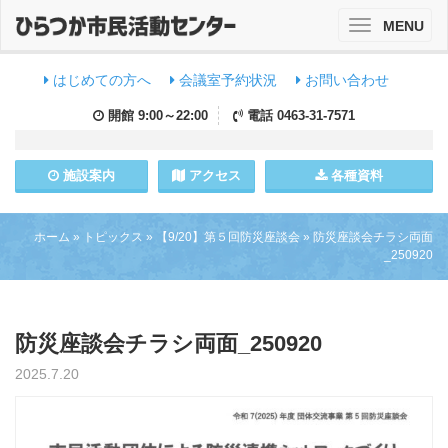
MENU
Toggle
navigation
はじめての方へ
会議室予約状況
お問い合わせ
開館
9:00～22:00
電話
0463-31-7571
施設
案内
アクセス
各種資料
ホーム
»
トピックス
»
【9/20】第５回防災座談会
»
防災座談会チラシ両面
_250920
防災座談会チラシ両面_250920
2025.7.20