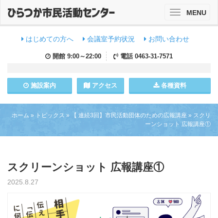
MENU
Toggle
navigation
はじめての方へ
会議室予約状況
お問い合わせ
開館
9:00～22:00
電話
0463-31-7571
施設
案内
アクセス
各種資料
ホーム
»
トピックス
»
【 連続3回】市民活動団体のための広報講座
»
スクリ
ーンショット 広報講座①
スクリーンショット 広報講座①
2025.8.27