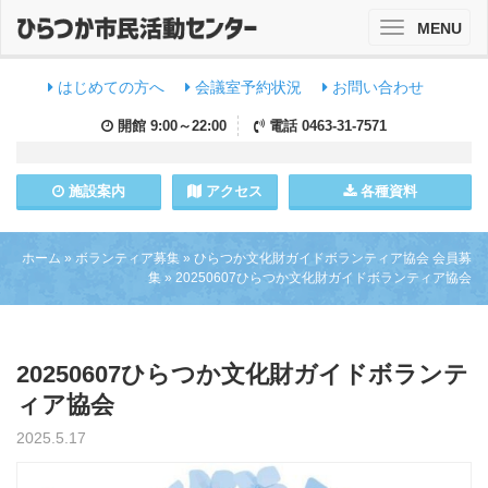
MENU
Toggle
navigation
はじめての方へ
会議室予約状況
お問い合わせ
開館
9:00～22:00
電話
0463-31-7571
施設
案内
アクセス
各種資料
ホーム
»
ボランティア募集
»
ひらつか文化財ガイドボランティア協会 会員募
集
»
20250607ひらつか文化財ガイドボランティア協会
20250607ひらつか文化財ガイドボランテ
ィア協会
2025.5.17