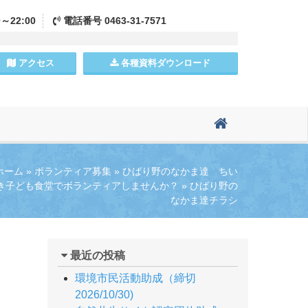
0～22:00
電話
番号
0463-31-7571
アクセス
各種資料
ダウンロード
ホーム
»
ボランティア募集
»
ひばり野のなかま達 ちい
き子ども食堂でボランティアしませんか？
»
ひばり野の
なかま達チラシ
最近の投稿
環境市民活動助成（締切
2026/10/30)