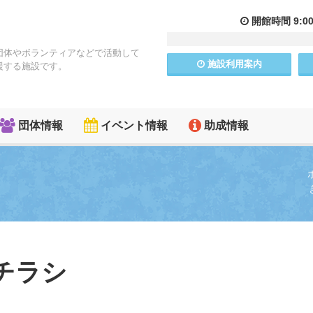
開館
時間
9:0
団体やボランティアなどで活動して
施設
利用
案内
援する施設です。
団体情報
イベント情報
助成情報
チラシ