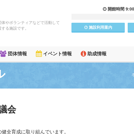
開館
時間
9:0
団体やボランティアなどで活動して
施設
利用
案内
援する施設です。
団体情報
イベント情報
助成情報
ル
議会
の健全育成に取り組んでいます。