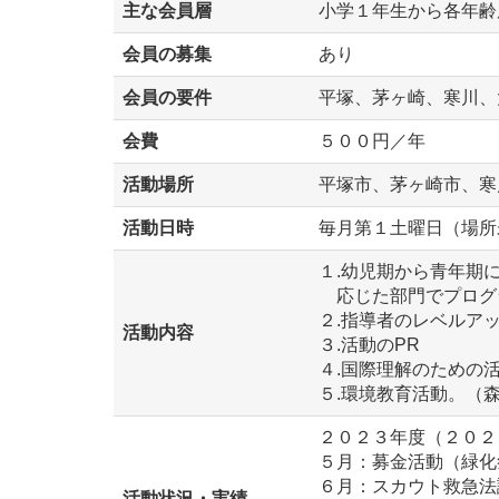
主な会員層
小学１年生から各年齢
会員の募集
あり
会員の要件
平塚、茅ヶ崎、寒川、
会費
５００円／年
活動場所
平塚市、茅ヶ崎市、寒
活動日時
毎月第１土曜日（場所
１.幼児期から青年期
応じた部門でプログ
２.指導者のレベルア
活動内容
３.活動のPR
４.国際理解のための
５.環境教育活動。（
２０２３年度（２０２
５月：募金活動（緑化
６月：スカウト救急法
活動状況・実績