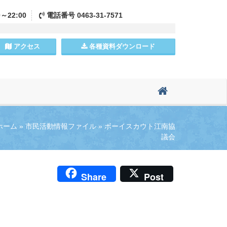
0～22:00
電話
番号
0463-31-7571
アクセス
各種資料
ダウンロード
ホーム
»
市民活動情報ファイル
»
ボーイスカウト江南協
議会
Share
Post