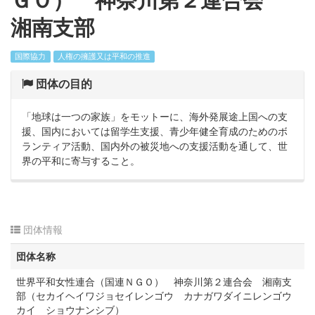
ＧＯ） 神奈川第２連合会
湘南支部
国際協力
人権の擁護又は平和の推進
団体の目的
「地球は一つの家族」をモットーに、海外発展途上国への支
援、国内においては留学生支援、青少年健全育成のためのボ
ランティア活動、国内外の被災地への支援活動を通して、世
界の平和に寄与すること。
団体情報
団体名称
世界平和女性連合（国連ＮＧＯ） 神奈川第２連合会 湘南支
部（セカイヘイワジョセイレンゴウ カナガワダイニレンゴウ
カイ ショウナンシブ）