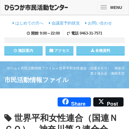
MENU
Toggle
navigation
はじめての方へ
会議室予約状況
お問い合わせ
開館
9:00～22:00
電話
0463-31-7571
施設
案内
アクセス
各種資料
ホーム
»
市民活動情報ファイル
»
世界平和女性連合（国連ＮＧＯ） 神奈川
第２連合会 湘南支部
市民活動情報ファイル
Share
Post
世界平和女性連合（国連Ｎ