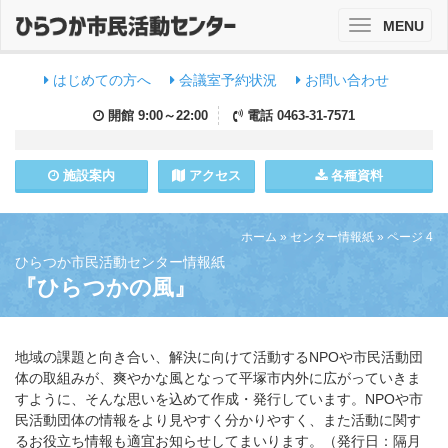
MENU
Toggle
navigation
はじめての方へ
会議室予約状況
お問い合わせ
開館
9:00～22:00
電話
0463-31-7571
施設
案内
アクセス
各種資料
ホーム
»
センター情報紙
»
ページ 4
ひらつか市民活動センター情報紙
『ひらつかの風』
地域の課題と向き合い、解決に向けて活動するNPOや市民活動団
体の取組みが、爽やかな風となって平塚市内外に広がっていきま
すように、そんな思いを込めて作成・発行しています。NPOや市
民活動団体の情報をより見やすく分かりやすく、また活動に関す
るお役立ち情報も適宜お知らせしてまいります。（発行日：隔月