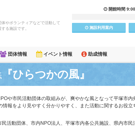
開館
時間
9:0
団体やボランティアなどで活動して
施設
利用
案内
援する施設です。
団体情報
イベント情報
助成情報
『ひらつかの風』
紙
NPOや市民活動団体の取組みが、爽やかな風となって平塚市内
体の情報をより見やすく分かりやすく、また活動に関するお役立
市民活動団体、市内NPO法人、平塚市内各公共施設、県内市民