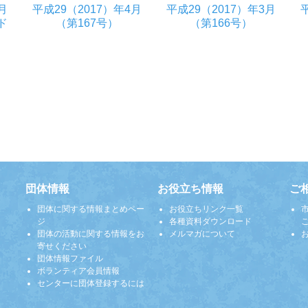
月
平成29（2017）年4月
平成29（2017）年3月
゙
（第167号）
（第166号）
団体情報
お役立ち情報
ご
団体に関する情報まとめペー
お役立ちリンク一覧
ジ
各種資料ダウンロード
団体の活動に関する情報をお
メルマガについて
寄せください
団体情報ファイル
ボランティア会員情報
センターに団体登録するには