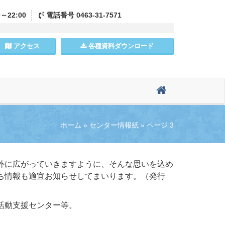
0～22:00
電話
番号
0463-31-7571
アクセス
各種資料
ダウンロード
ホーム
»
センター情報紙
»
ページ 3
外に広がっていきますように、そんな思いを込め
ち情報も適宜お知らせしてまいります。（発行
活動支援センター等。