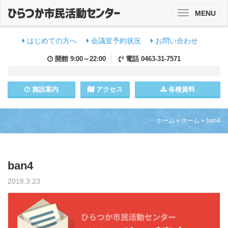
MENU
Toggle
navigation
はじめての方へ
会議室予約状況
お問い合わせ
開館
9:00～22:00
電話
0463-31-7571
施設
案内
アクセス
各種資料
ホーム
»
ホーム
»
ban4
ban4
2018.3.23