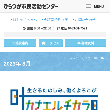
MENU
Toggle
navigation
はじめての方へ
会議室予約状況
お問い合わせ
開館
9:00～22:00
電話
0463-31-7571
施設
案内
アクセス
各種資料
ホーム
»
アーカイブ： 8月 2023
2023年 8月