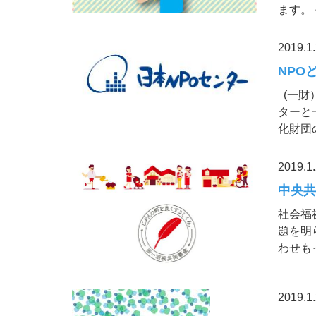
ます。 
2019.1
NPOど
(一財
ターと
化財団の
2019.1
中央共
社会福
題を明
わせも
2019.1