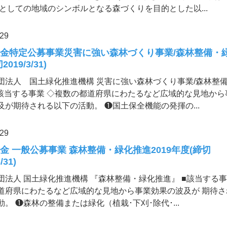
 としての地域のシンボルとなる森づくりを目的とした以...
.29
金特定公募事業災害に強い森林づくり事業/森林整備・
019/3/31)
団法人 国土緑化推進機構 災害に強い森林づくり事業/森林整
■該当する事業 ◇複数の都道府県にわたるなど広域的な見地から
及が期待される以下の活動。 ❶国土保全機能の発揮の...
.29
金 一般公募事業 森林整備・緑化推進2019年度(締切
/31)
団法人 国土緑化推進機構 『森林整備・緑化推進』 ■該当する事
道府県にわたるなど広域的な見地から事業効果の波及が 期待さ
動。 ❶森林の整備または緑化（植栽･下刈･除代･...