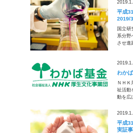
2019.1
平成3
2019/3
国立研
系分野
させ進
2019.1
わかば基
ＮＨＫ
祉活動
動を広
2019.1
平成3
実証事業