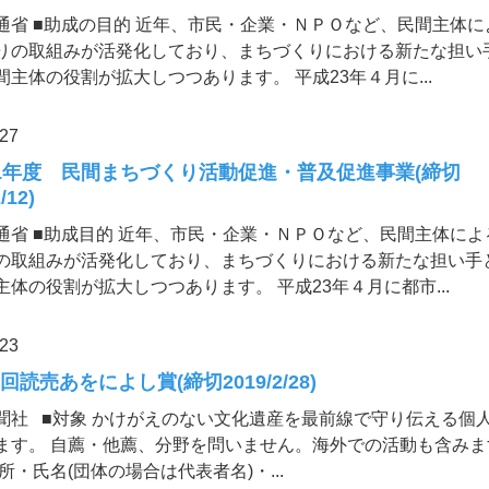
通省 ■助成の目的 近年、市民・企業・ＮＰＯなど、民間主体に
りの取組みが活発化しており、まちづくりにおける新たな担い
間主体の役割が拡大しつつあります。 平成23年４月に...
.27
1年度 民間まちづくり活動促進・普及促進事業(締切
/12)
通省 ■助成目的 近年、市民・企業・ＮＰＯなど、民間主体によ
の取組みが活発化しており、まちづくりにおける新たな担い手
主体の役割が拡大しつつあります。 平成23年４月に都市...
.23
回読売あをによし賞(締切2019/2/28)
聞社 ■対象 かけがえのない文化遺産を最前線で守り伝える個
ます。 自薦・他薦、分野を問いません。海外での活動も含みます
所・氏名(団体の場合は代表者名)・...