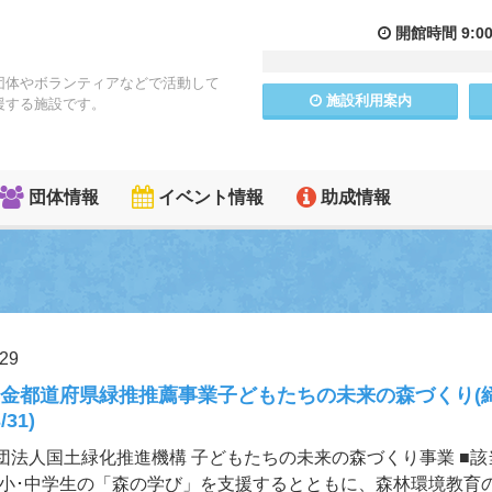
開館
時間
9:0
団体やボランティアなどで活動して
施設
利用
案内
援する施設です。
団体情報
イベント情報
助成情報
.29
金都道府県緑推推薦事業子どもたちの未来の森づくり(
/31)
団法人国土緑化推進機構 子どもたちの未来の森づくり事業 ■該
◇小･中学生の「森の学び」を支援するとともに、森林環境教育