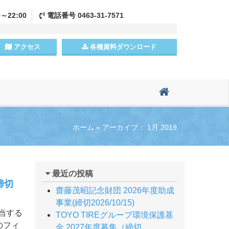
0～22:00
電話
番号
0463-31-7571
アクセス
各種資料
ダウンロード
ホーム
»
アーカイブ： 1月 2019
最近の投稿
締切
齋藤茂昭記念財団 2026年度助成
事業(締切2026/10/15)
当する
TOYO TIREグループ環境保護基
のフィ
金 2027年度募集（締切