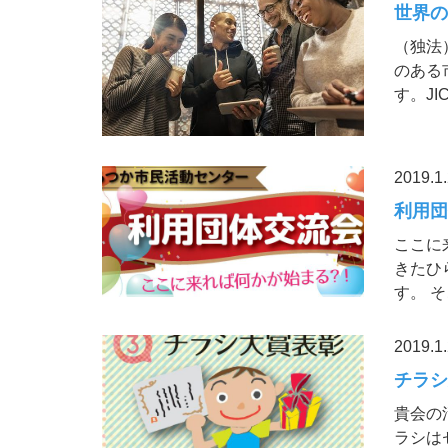
世界の
（独法）
のある
す。JI
2019.1
利用団
ここに
きたひ
す。 
2019.1
チラシ
貴会の
ラシは