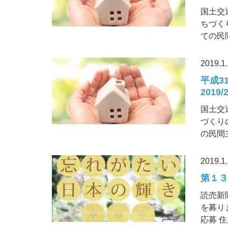
国土交
ちづく
ての民
2019.1
平成3
2019/2
国土交
づくり
の民間
2019.1
第１３
読売新
を募り
応募 住