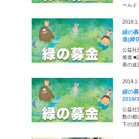
ールド
2019.1
緑の募
進(締切2
公益社
推進 
果の波
2019.1
緑の募
2019/3
公益社
数の都
下の活