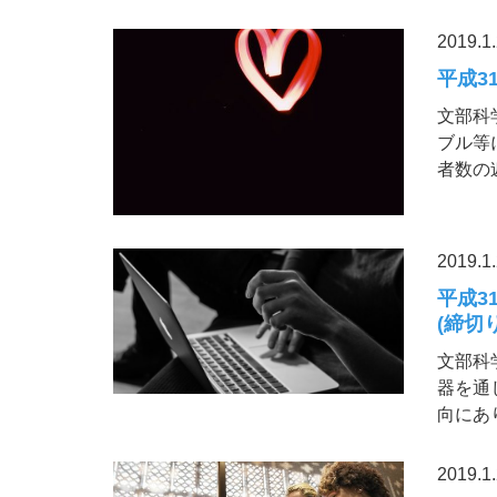
2019.1
平成3
文部科
ブル等
者数の
2019.1
平成3
(締切り2
文部科
器を通
向にあ
2019.1