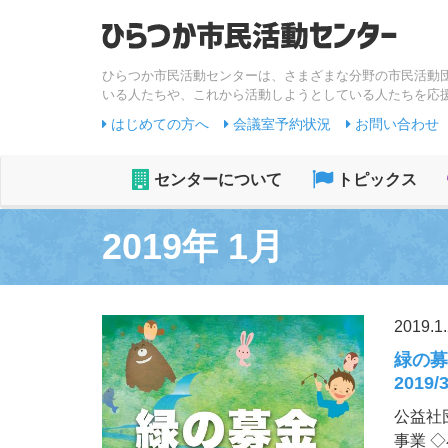
ひらつか市民活動センターは、さまざまな分野の市民活動
いる人たちや、これから活動しようとしている人たちを応
はじめての方へ
会議室予約状況
お問い合わせ
センターについて
トピックス
2019年 1月
2019.1
緑の募
2019/3
公益社
事業 