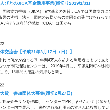
人びとのJICA基金活用事業(締切り2019/1/31)
国際協力機構 （JICA） ■本基金の趣旨 JICA では国際協力
市民の皆様、法人・団体の皆様からの寄附金の受付けを行って
CA が行う政府開発援助（ODA）は国から...
.22
体交流会【平成31年3月17日（日）】
来れば何かが始まる?! 年間4万人を超える利用者によって支え
らつか市民活動センターは、 2019年4月に、平塚見附町へ移転
そこで、15年間の感謝の気持ちと新し...
.22
大賞 参加団体大募集(締切2月27日)
活動紹介チラシを作成し、センターでPRしませんか？ お預か
センター内で展示し、 来館される利用者の皆さんに投票してい