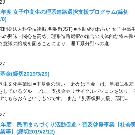
.29
1年度 女子中高生の理系進路選択支援プログラム(締切
/8)
究開発法人科学技術振興機構(JST) ■本助成のねらい 女子中高
への興味・関心を高め、理系進路選択の場合の具体的な将来像
路意識の醸成を図ることにより、理工系分野への進...
.27
金(締切2019/3/29)
厚生文化事業団 ■本基金の狙い 「わかば基金」は、地域に根差
をしているグループに、支援金やリサイクルパソコンを送り、
げてもらおうというものです。 また「災害復興支援」部門...
.27
1年度 民間まちづくり活動促進・普及啓発事業【社会
等】(締切2019/2/12)