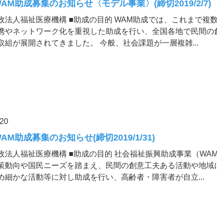
9WAM助成募集のお知らせ〈モデル事業〉(締切2019/2/7)
政法人福祉医療機構 ■助成の目的 WAM助成では、これまで複
携やネットワーク化を重視した助成を行い、全国各地で民間の
取組が展開されてきました。 今般、社会課題が一層複雑...
.20
WAM助成募集のお知らせ(締切2019/1/31)
政法人福祉医療機構 ■助成の目的 社会福祉振興助成事業（WA
策動向や国民ニーズを踏まえ、民間の創意工夫ある活動や地域
め細かな活動等に対し助成を行い、高齢者・障害者が自立...