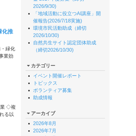
2026/9/30)
「地域活動に役立つAI講座」開
催報告(2026/7/18実施)
環境市民活動助成（締切
緑化推
2026/10/30)
自然共生サイト認定団体助成
備・緑化
（締切2026/10/30)
事業効
カテゴリー
イベント開催レポート
トピックス
ボランティア募集
助成情報
業 ◇複
アーカイブ
れる以
2026年8月
2026年7月