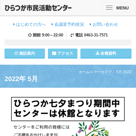
MENU
Toggle
navigation
はじめての方へ
会議室予約状況
お問い合わせ
開館
9:00～22:00
電話
0463-31-7571
施設
案内
アクセス
各種資料
ホーム
»
アーカイブ： 5月 2022
2022年 5月