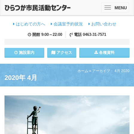
MENU
Toggle
navigation
はじめての方へ
会議室予約状況
お問い合わせ
開館
9:00～22:00
電話
0463-31-7571
施設
案内
アクセス
各種資料
ホーム
»
アーカイブ： 4月 2020
2020年 4月