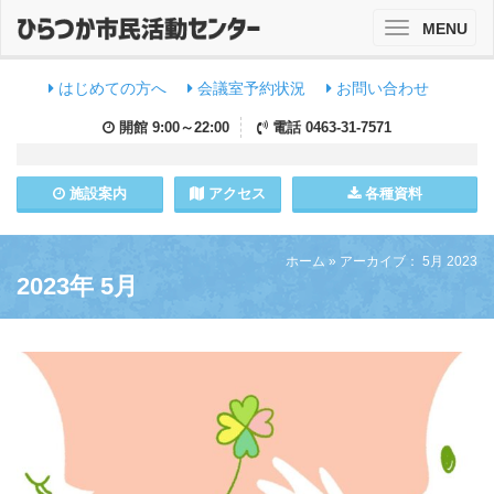
MENU
Toggle
navigation
はじめての方へ
会議室予約状況
お問い合わせ
開館
9:00～22:00
電話
0463-31-7571
施設
案内
アクセス
各種資料
ホーム
»
アーカイブ： 5月 2023
2023年 5月