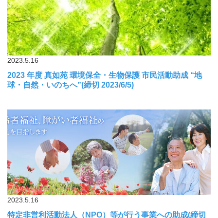
2023.5.16
2023 年度 真如苑 環境保全・生物保護 市民活動助成 “地
球・自然・いのちへ”(締切 2023/6/5)
2023.5.16
特定非営利活動法人（NPO）等が行う事業への助成(締切