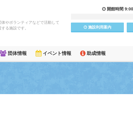
開館
時間
9:0
団体やボランティアなどで活動して
施設
利用
案内
援する施設です。
団体情報
イベント情報
助成情報