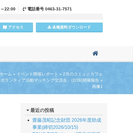
0～22:00
電話
番号
0463-31-7571
アクセス
各種資料
ダウンロード
ホーム
»
イベント開催レポート
»
2月のコミュ☆カフェ
「ボランティア活動マッチング交流会」(2/26)開催報告
»
画像1
最近の投稿
齋藤茂昭記念財団 2026年度助成
事業(締切2026/10/15)