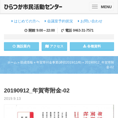
MENU
Toggle
navigation
はじめての方へ
会議室予約状況
お問い合わせ
開館
9:00～22:00
電話
0463-31-7571
施設
案内
アクセス
各種資料
ホーム
»
助成情報
»
年賀寄付金事業(締切2019/11/8)
»
20190912_年賀寄附
金-02
20190912_年賀寄附金-02
2019.9.13