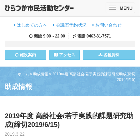
MENU
Toggle
navigation
はじめての方へ
会議室予約状況
お問い合わせ
開館
9:00～22:00
電話
0463-31-7571
施設
案内
アクセス
各種資料
ホーム
»
助成情報
»
2019年度 高齢社会/若手実践的課題研究助成(締切
2019/6/15)
助成情報
2019年度 高齢社会/若手実践的課題研究助
成(締切2019/6/15)
2019.3.22