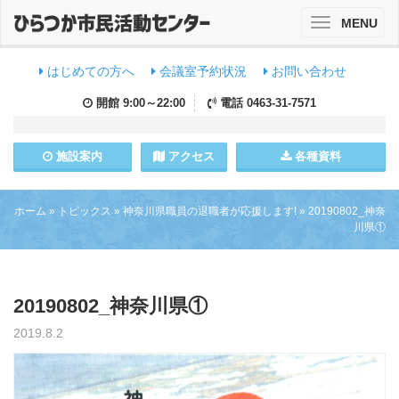
MENU
Toggle
navigation
はじめての方へ
会議室予約状況
お問い合わせ
開館
9:00～22:00
電話
0463-31-7571
施設
案内
アクセス
各種資料
ホーム
»
トピックス
»
神奈川県職員の退職者が応援します!
»
20190802_神奈
川県①
20190802_神奈川県①
2019.8.2