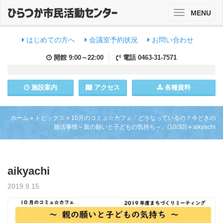
MENU
Toggle
navigation
はじめての方へ
会議室予約状況
お問い合わせ
開館
9:00～22:00
電話
0463-31-7571
施設
案内
アクセス
各種資料
ホーム
»
トピックス
»
10月のコミュ☆カフェ「どうなっているの？今どきの
婚活事情～親の願いと子どもの気持ち～」(10/30)
»
aikyachi
aikyachi
2019.9.15