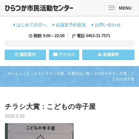
MENU
Toggle
navigation
はじめての方へ
会議室予約状況
お問い合わせ
開館
9:00～22:00
電話
0463-31-7571
施設
案内
アクセス
各種資料
ホーム
»
トピックス
»
チラシ大賞、応募作品一覧 その➀
»
チラシ大賞：こ
どもの寺子屋
チラシ大賞：こどもの寺子屋
2020.3.20