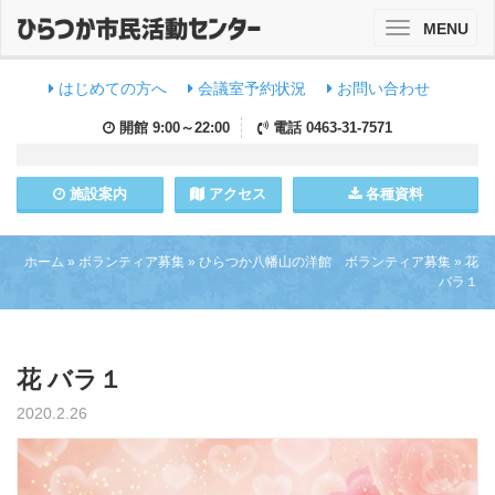
MENU
Toggle
navigation
はじめての方へ
会議室予約状況
お問い合わせ
開館
9:00～22:00
電話
0463-31-7571
施設
案内
アクセス
各種資料
ホーム
»
ボランティア募集
»
ひらつか八幡山の洋館 ボランティア募集
»
花
バラ１
花 バラ１
2020.2.26