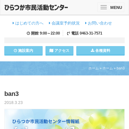
MENU
Toggle
navigation
はじめての方へ
会議室予約状況
お問い合わせ
開館
9:00～22:00
電話
0463-31-7571
施設
案内
アクセス
各種資料
ホーム
»
ホーム
»
ban3
ban3
2018.3.23