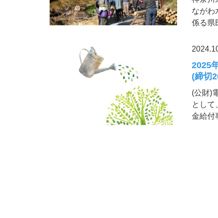
ながわ
係る県
2024.1
202
(締切20
(公財
として
金給付