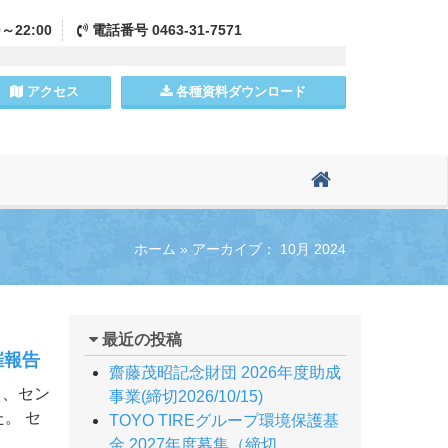
0～22:00
電話
番号
0463-31-7571
アクセス
各種資料
ダウンロード
ホーム
»
アーカイブ： 10月 2024
最近の投稿
催報告
齋藤茂昭記念財団 2026年度助成
ら、セン
事業(締切2026/10/15)
。 セ
TOYO TIREグループ環境保護基
金 2027年度募集（締切