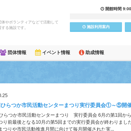
開館
時間
9:0
団体やボランティアなどで活動して
施設
利用
案内
援する施設です。
団体情報
イベント情報
助成情報
0.25
回ひらつか市民活動センターまつり実行委員会①～⑤開
回ひらつか市民活動センターまつり 実行委員会 6月の第1回か
つり前最後となる10月の第5回までの実行委員会が終わりました
まつりや市民活動推進月間に向けて毎月開催された実...