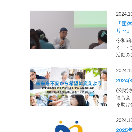
2024.1
「団
り～」
令和6
く ～
活動の
2024.1
2024
(公財
連合会
る助け
2024.1
202