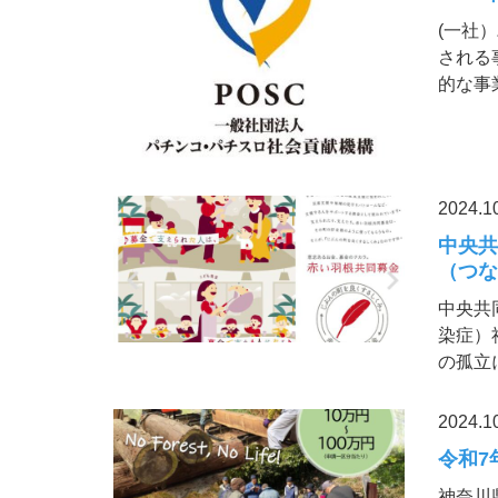
(一社
される
的な事
2024.1
中央
（つな
中央共
染症）
の孤立
2024.1
令和7
神奈川