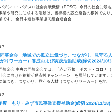
）パチンコ・パチスロ社会貢献機構（POSC) 今日の社会に最
事業や研究に助成する活動は、当機構の設立趣旨の根幹であり
業です。 全日本遊技事業協同組合連合会...
0.7
共同募金会 地域での孤立に気づき、つながり、見守る
がりワーカー）養成および実践活動助成(締切2024/10/31
同募金会 中央共同募金会では、「赤い羽根 ポスト・コロナ（
社会に向けた福祉活動応援キャンペーン」を展開しています。 
に気づき、つながり、見守る人材（つながりワーカー）を地...
0.2
年度 もり・みず市民事業支援補助金(締切 2024/11/18)
県 神奈川県では、「かながわ水源環境保全・再生施行大綱」及