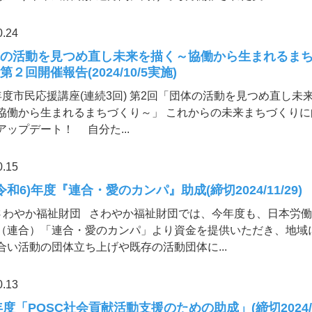
0.24
体の活動を見つめ直し未来を描く～協働から生まれるま
第２回開催報告(2024/10/5実施)
年度市民応援講座(連続3回) 第2回「団体の活動を見つめ直し未
協働から生まれるまちづくり～」 これからの未来まちづくりに
アップデート！ 自分た...
0.15
(令和6)年度『連合・愛のカンパ』助成(締切2024/11/29)
)さわやか福祉財団 さわやか福祉財団では、今年度も、日本労
（連合）「連合・愛のカンパ」より資金を提供いただき、地域
合い活動の団体立ち上げや既存の活動団体に...
0.13
5年度「POSC社会貢献活動支援のための助成」(締切2024/12