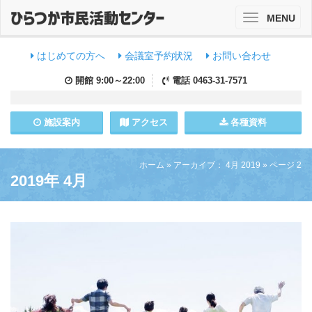
MENU
Toggle
navigation
はじめての方へ
会議室予約状況
お問い合わせ
開館
9:00～22:00
電話
0463-31-7571
施設
案内
アクセス
各種資料
ホーム
»
アーカイブ： 4月 2019
»
ページ 2
2019年 4月