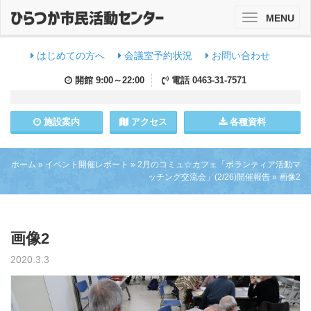
MENU
Toggle
navigation
はじめての方へ
会議室予約状況
お問い合わせ
開館
9:00～22:00
電話
0463-31-7571
施設
案内
アクセス
各種資料
ホーム
»
イベント開催レポート
»
2月のコミュ☆カフェ「ボランティア活動マ
ッチング交流会」(2/26)開催報告
»
画像2
画像2
2020.3.3