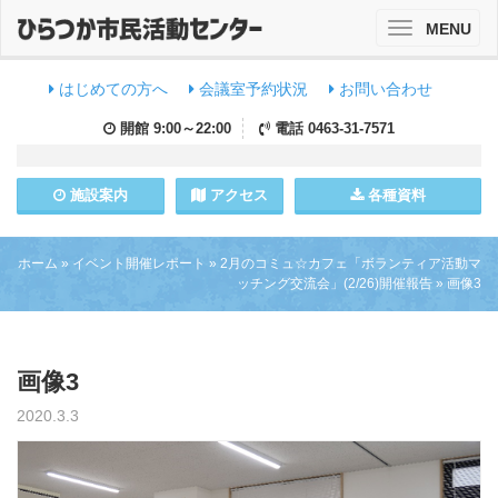
MENU
Toggle
navigation
はじめての方へ
会議室予約状況
お問い合わせ
開館
9:00～22:00
電話
0463-31-7571
施設
案内
アクセス
各種資料
ホーム
»
イベント開催レポート
»
2月のコミュ☆カフェ「ボランティア活動マ
ッチング交流会」(2/26)開催報告
»
画像3
画像3
2020.3.3