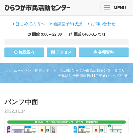
MENU
Toggle
navigation
はじめての方へ
会議室予約状況
お問い合わせ
開館
9:00～22:00
電話
0463-31-7571
施設
案内
アクセス
各種資料
ホーム
»
イベント開催レポート
»
第16回ひらつか市民活動センターまつり
全体説明会開催報告(11/4実施)
»
パンフ中面
パンフ中面
2022.11.14