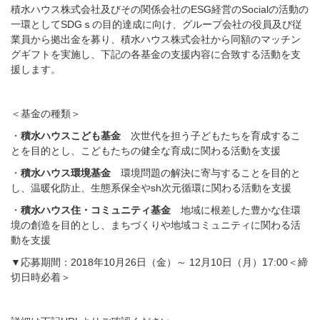
積水ハウス株式会社及びその関係会社のESG経営のSocialの活動の
一環としてSDGｓの目的達成に向け、グループ会社の役員及び従
業員から拠出金を募り、積水ハウス株式会社から同額のマッチン
グギフトを実施し、下記の各基金の支援内容に合致する活動を支
援します。
＜基金の種類＞
・
積水ハウスこども基金
次世代を担う子どもたちを育成するこ
とを目的とし、こどもたちの健全な育成に関わる活動を支援
・
積水ハウス環境基金
環境問題の解決に寄与することを目的と
し、温暖化防止、生態系保全やsh次元循環に関わる活動を支援
・
積水ハウス住・コミュニティ基金
地域に根差した豊かな住環
境の創造を目的とし、まちづくりや地域コミュニティに関わる活
動を支援
▼応募期間：2018年10月26日（金）～ 12月10日（月）17:00＜締
切日時必着＞