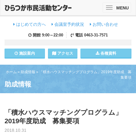
MENU
Toggle
navigation
はじめての方へ
会議室予約状況
お問い合わせ
開館
9:00～22:00
電話
0463-31-7571
施設
案内
アクセス
各種資料
ホーム
»
助成情報
»
「積水ハウスマッチングプログラム」2019年度助成 募
集要項
助成情報
「積水ハウスマッチングプログラム」
2019年度助成 募集要項
2018.10.31