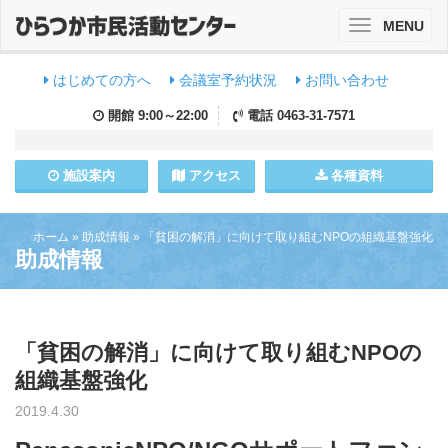
MENU
Toggle
navigation
はじめての方へ
会議室予約状況
お問い合わせ
開館
9:00～22:00
電話
0463-31-7571
施設
案内
アクセス
各種資料
ホーム
»
助成情報
»
「貧困の解消」に向けて取り組むNPOの組織基盤強化
助成情報
「貧困の解消」に向けて取り組むNPOの
組織基盤強化
2019.4.30