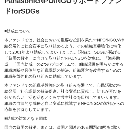
PanasonicNPO/NGOサポートファン
ドforSDGs
■助成について
本ファンドでは、社会において重要な役割を果たすNPO/NGOが持
続発展的に社会変革に取り組めるよう、その組織基盤強化に特化
して2001年より助成してまいりました。現在は、SDGsが掲げる
「貧困の解消」に向けて取り組むNPO/NGOを対象に、「海外助
成」「国内助成」の2つのプログラムで、組織課題を明らかにする
組織診断や具体的な組織課題の解決、組織運営を改善するための
組織基盤強化の取り組みに助成しています。
本ファンドでの組織基盤強化の取り組みを通じて、市民活動の持
続発展、社会課題の解決促進、社会変革に貢献し、誰もが喜びを
分かち合い、活き活きとくらす共生社会を目指してまいります。
組織の自律的な成長と自己変革に挑戦するNPO/NGOの皆様からの
応募をお待ちしています。
■助成の対象となる団体
国内の貧困の解消、または、貧困と関連のある問題の解消に取り