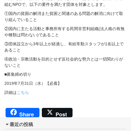
組むNPOで、以下の要件を満たす団体を対象とします。
①国内の貧困の解消また貧困と関連のある問題の解消に向けて取
り組んでいること
②国内に主たる活動と事務所有する民間非営利組織(法人格の有無
や種類は問わない)であること
③団体設立から3年以上が経過し、有給常勤スタッフが1名以上で
あること
④政治・宗教活動を目的とせず反社会的な勢力とは一切関わりが
ないこと
■募集締め切り
2019年7月31日（水）【必着】
詳細は
こちら
Share
Post
最近の投稿