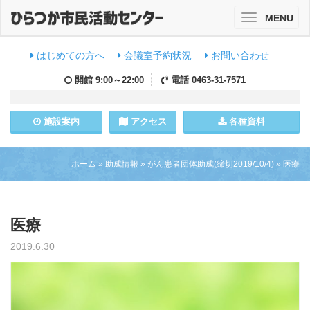
MENU
Toggle
navigation
はじめての方へ
会議室予約状況
お問い合わせ
開館
9:00～22:00
電話
0463-31-7571
施設
案内
アクセス
各種資料
ホーム
»
助成情報
»
がん患者団体助成(締切2019/10/4)
»
医療
医療
2019.6.30