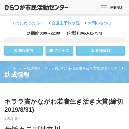
MENU
Toggle
navigation
はじめての方へ
会議室予約状況
お問い合わせ
開館
9:00～22:00
電話
0463-31-7571
施設
案内
アクセス
各種資料
ホーム
»
助成情報
»
キララ賞かながわ若者生き活き大賞(締切2019/8/31)
助成情報
キララ賞かながわ若者生き活き大賞(締切
2019/8/31)
2019.6.7