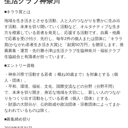
生活クラブ神奈川
■キララ賞とは
地域を生き活きとさせる活動、人と人のつながりを豊かに生み出
す活動、未来を切り開いていく活動など、オルタナティブな生き
方を模索している若者を発見し、応援する活動です。自薦・他薦
で応募を受け付け、先行し、毎年2件の個人または団体に「キララ
賞(かながわ若者生き活き大賞)と「副賞50万円」を贈呈します。推
薦募集・運営・先行勝小津は生活クラブ生協神奈川・福祉クラブ
生協組合と有識者が担っています。
■エントリー資格
・神奈川県で活動する若者（ 概ね30歳まで）を対象とする（個
人・団体）。
・平和、環境、福祉、文化、国際交流などの分野（分野不問）
で、未来を切り開き、身近な地域を大切にし、新しい人のつなが
りをつくり出す活動をしている若者（個人・団体）とする。
・財源の大部分が、公的助成や政治団体・宗教団体によってまか
なわれているものは除く。
■募集締め切り