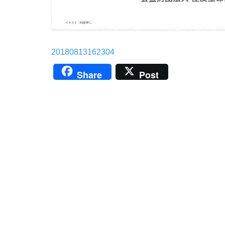
20180813162304
Share
Post