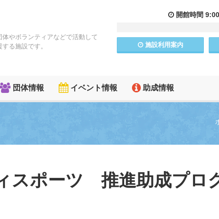
開館
時間
9:0
団体やボランティアなどで活動して
施設
利用
案内
援する施設です。
団体情報
イベント情報
助成情報
ィスポーツ 推進助成プロ