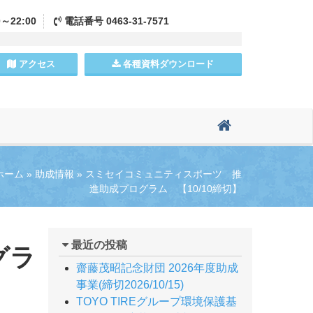
0～22:00
電話
番号
0463-31-7571
アクセス
各種資料
ダウンロード
ホーム
»
助成情報
»
スミセイコミュニティスポーツ 推
進助成プログラム 【10/10締切】
最近の投稿
グラ
齋藤茂昭記念財団 2026年度助成
事業(締切2026/10/15)
TOYO TIREグループ環境保護基