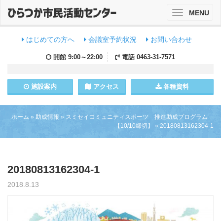
MENU
Toggle
navigation
はじめての方へ
会議室予約状況
お問い合わせ
開館
9:00～22:00
電話
0463-31-7571
施設
案内
アクセス
各種資料
ホーム
»
助成情報
»
スミセイコミュニティスポーツ 推進助成プログラム
【10/10締切】
»
20180813162304-1
20180813162304-1
2018.8.13