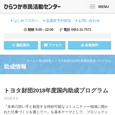
MENU
Toggle
navigation
はじめての方へ
会議室予約状況
お問い合わせ
開館
9:00～22:00
電話
0463-31-7571
施設
案内
アクセス
各種資料
ホーム
»
助成情報
»
トヨタ財団2018年度国内助成プログラム
助成情報
トヨタ財団2018年度国内助成プログラム
2018.9.5
『未来の担い手と創造する持続可能なコミュニティー地域に開か
れた仕事づくりを通じてー』を基本テーマとして、プロジェクト