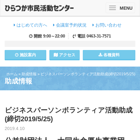
MENU
Toggle
navigation
はじめての方へ
会議室予約状況
お問い合わせ
開館
9:00～22:00
電話
0463-31-7571
施設
案内
アクセス
各種資料
ホーム
»
助成情報
»
ビジネスパーソンボランティア活動助成(締切2019/5/25)
助成情報
ビジネスパーソンボランティア活動助成
(締切2019/5/25)
2019.4.10