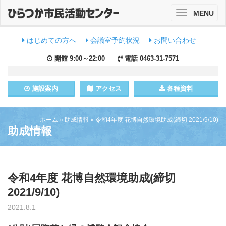
MENU
Toggle
navigation
はじめての方へ
会議室予約状況
お問い合わせ
開館
9:00～22:00
電話
0463-31-7571
施設
案内
アクセス
各種資料
ホーム
»
助成情報
»
令和4年度 花博自然環境助成(締切 2021/9/10)
助成情報
令和4年度 花博自然環境助成(締切
2021/9/10)
2021.8.1