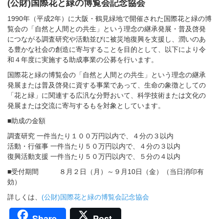
(公財)国際花と緑の博覧会記念協会
1990年（平成2年）に大阪・鶴見緑地で開催された国際花と緑の博
覧会の「自然と人間との共生」という理念の継承発展・普及啓発
につながる調査研究や活動並びに被災地復興を支援し、潤いのあ
る豊かな社会の創造に寄与することを目的として、以下により令
和４年度に実施する助成事業の公募を行います。
国際花と緑の博覧会の「自然と人間との共生」という理念の継承
発展または普及啓発に資する事業であって、生命の象徴としての
「花と緑」に関連する広汎な分野おいて、科学技術または文化の
発展または交流に寄与するもを対象としています。
■助成の金額
調査研究 一件当たり１００万円以内で、４分の３以内
活動・行催事 一件当たり５０万円以内で、４分の３以内
復興活動支援 一件当たり５０万円以内で、５分の４以内
■受付期間 ８月２日（月）～９月10日（金）（当日消印有
効）
詳しくは、
(公財)国際花と緑の博覧会記念協会
Share
Post