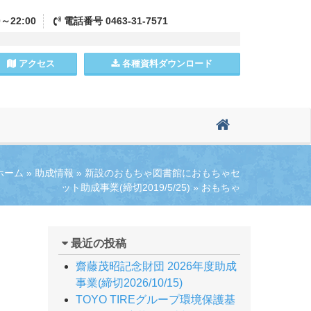
0～22:00
電話
番号
0463-31-7571
アクセス
各種資料
ダウンロード
ホーム
»
助成情報
»
新設のおもちゃ図書館におもちゃセ
ット助成事業(締切2019/5/25)
»
おもちゃ
最近の投稿
齋藤茂昭記念財団 2026年度助成
事業(締切2026/10/15)
TOYO TIREグループ環境保護基