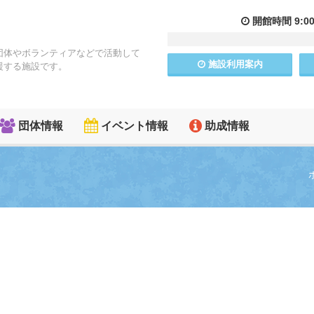
開館
時間
9:0
団体やボランティアなどで活動して
施設
利用
案内
援する施設です。
団体情報
イベント情報
助成情報