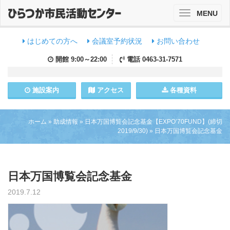
MENU
Toggle
navigation
はじめての方へ
会議室予約状況
お問い合わせ
開館
9:00～22:00
電話
0463-31-7571
施設
案内
アクセス
各種資料
ホーム
»
助成情報
»
日本万国博覧会記念基金【EXPO’70FUND】(締切
2019/9/30)
»
日本万国博覧会記念基金
日本万国博覧会記念基金
2019.7.12